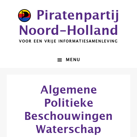
Spring
Door
Piratenpartij
naar
naar
de
de
Noord-Holland
hoofdnavigatie
hoofd
inhoud
VOOR EEN VRIJE INFORMATIESAMENLEVING
MENU
Algemene
Politieke
Beschouwingen
Waterschap