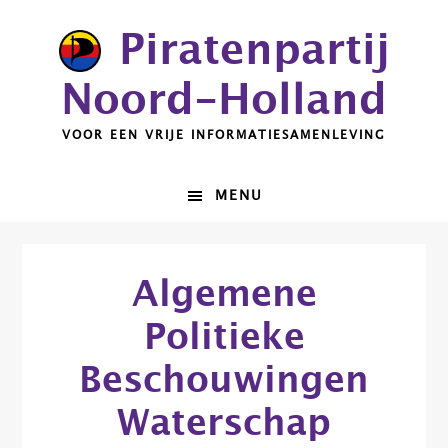
Spring
Door
Piratenpartij
naar
naar
de
de
Noord-Holland
hoofdnavigatie
hoofd
inhoud
VOOR EEN VRIJE INFORMATIESAMENLEVING
MENU
Algemene
Politieke
Beschouwingen
Waterschap