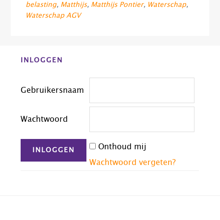
belasting
,
Matthijs
,
Matthijs Pontier
,
Waterschap
,
Waterschap AGV
Before
INLOGGEN
Footer
Gebruikersnaam
Wachtwoord
Onthoud mij
Wachtwoord vergeten?