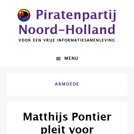
Spring
Door
Piratenpartij
naar
naar
de
de
Noord-Holland
hoofdnavigatie
hoofd
inhoud
VOOR EEN VRIJE INFORMATIESAMENLEVING
MENU
ARMOEDE
Matthijs Pontier
pleit voor