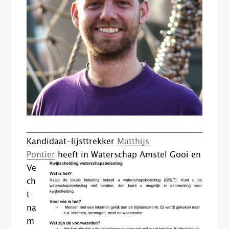
Kandidaat-lijsttrekker
Matthijs
Pontier
heeft in
Waterschap Amstel Gooi en
Ve
ch
t
na
m