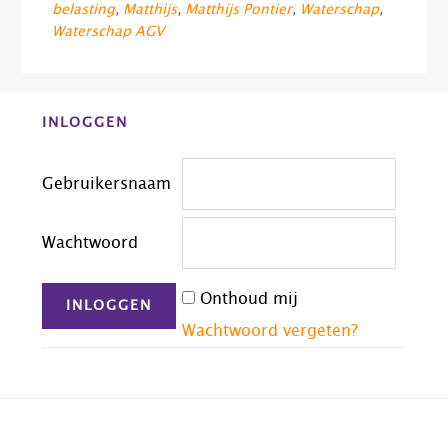
belasting
,
Matthijs
,
Matthijs Pontier
,
Waterschap
,
Waterschap AGV
Before
INLOGGEN
Footer
Gebruikersnaam
Wachtwoord
Onthoud mij
Wachtwoord vergeten?