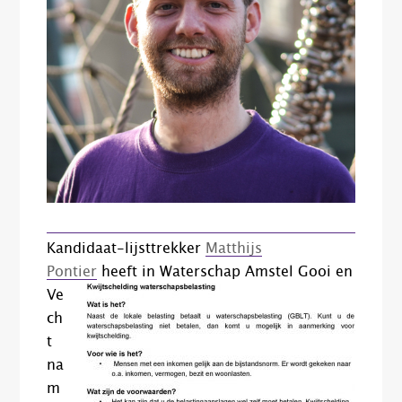
Kandidaat-lijsttrekker
Matthijs
Pontier
heeft in
Waterschap Amstel Gooi en
Ve
ch
t
na
m