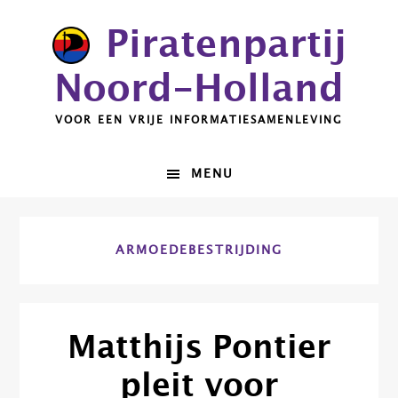
Spring
Door
Piratenpartij
naar
naar
de
de
Noord-Holland
hoofdnavigatie
hoofd
inhoud
VOOR EEN VRIJE INFORMATIESAMENLEVING
MENU
ARMOEDEBESTRIJDING
Matthijs Pontier
pleit voor